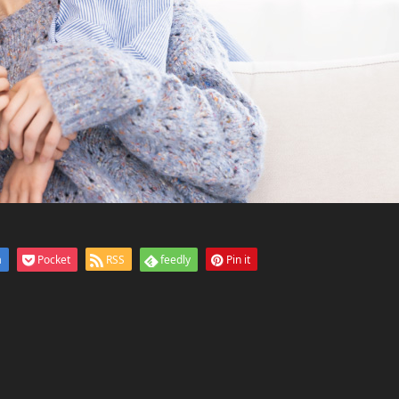
a
Pocket
RSS
feedly
Pin it