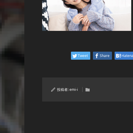
Tweet
Share
Haten
投稿者:
emi-i