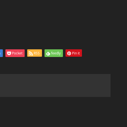
a
Pocket
RSS
feedly
Pin it