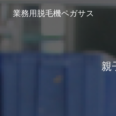
業務用脱毛機ペガサス
親