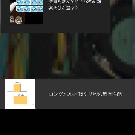
美白を選ぶ？小じわ対策ice
高周波を選ぶ？
ロングパルス15ミリ秒の無痛性能