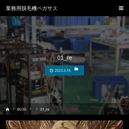
業務用脱毛機ペガサス
01_re
2023.3.16
ーム
BLOG
01_re