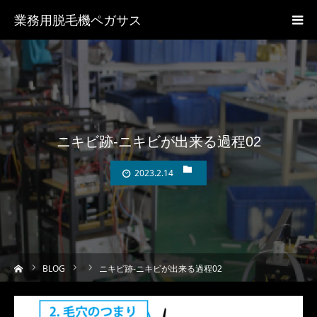
業務用脱毛機ペガサス
ニキビ跡-ニキビが出来る過程02
2023.2.14
ーム
BLOG
ニキビ跡-ニキビが出来る過程02