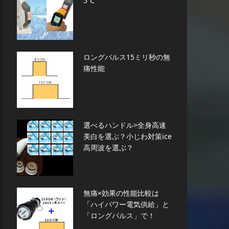
5℃
ロングパルス15ミリ秒の無
痛性能
選べるハンドル>全身高速
美白を選ぶ？小じわ対策ice
高周波を選ぶ？
無痛×効果の性能比較は
「ハイパワー電気供給」と
「ロングパルス」で！