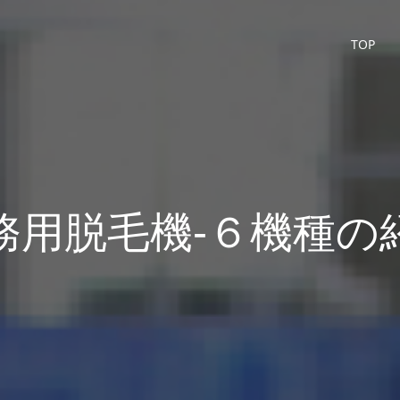
TOP
務用脱毛機-６機種の