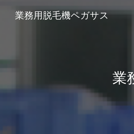
業務用脱毛機ペガサス
業