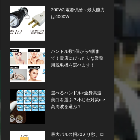
200Vの電源供給～最大能力
は4000W
ハンドル数1個から4個ま
で！貴店にぴったりな業務
用脱毛機を選べます！
選べるハンドル>全身高速
美白を選ぶ？小じわ対策ice
高周波を選ぶ？
最大パルス幅20ミリ秒、ロ