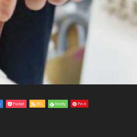
a
Pocket
RSS
feedly
Pin it