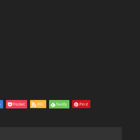
a
Pocket
RSS
feedly
Pin it