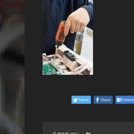
Tweet
Share
Haten
投稿者:
emi-i